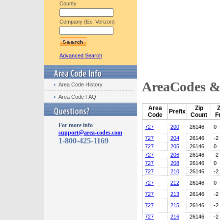
County
Company (Ex: Verizon)
Advanced Search
AreaCodes & 
Area Code History
Area Code FAQ
Area
Zip
Z
Prefix
Code
Count
F
For more info
727
200
26146
0
support@area-codes.com
727
204
26146
-2
1-800-425-1169
727
205
26146
0
727
206
26146
-2
727
208
26146
0
727
210
26146
-2
727
212
26146
0
727
213
26146
-2
727
215
26146
-2
727
216
26146
-2