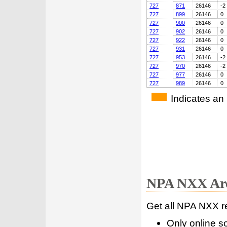
727
871
26146
-2
727
899
26146
0
727
900
26146
0
727
902
26146
0
727
922
26146
0
727
931
26146
0
727
953
26146
-2
727
970
26146
-2
727
977
26146
0
727
989
26146
0
Indicates an
NPA NXX Are
Get all NPA NXX r
Only online s