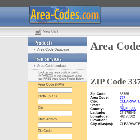
View Cart
Area Code
Area Code Database
Area Code Lookup
Lookup any area code or prefix
(NPA/NXX) in our database using
ZIP Code 337
our FREE Area Code Finder Below:
Area Code (NPA)
Zip Code:
33755
Prefix (NXX)
Area Code:
727
City:
CLEARWAT
State:
FL
City
County:
PINELLAS
Latitude:
27.979046
Longitude:
-82.78302
State Abbrev.
Elevation:
2
City Alias(es):
CLEARWAT
Zip Code