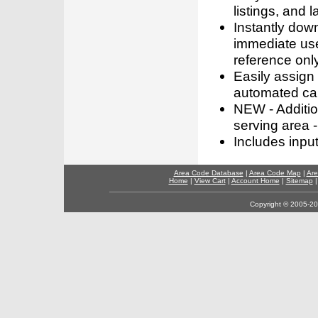
listings, and l
Instantly dow
immediate use
reference only
Easily assign
automated call
NEW - Addition
serving area -
Includes inpu
Area Code Database
|
Area Code Map
|
Are
Home
|
View Cart
|
Account Home
|
Sitemap
Copyright © 2005-202